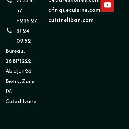
77 33 41
c
u
e
t
afriquecuisine.com
37
b
u
cuisineliban.com
+225 27
o
b
o
e
21 24
k
09 52
Bureau :
26 BP 1222
Abidjan 26
Bietry, Zone
IV,
Côte d’Ivoire