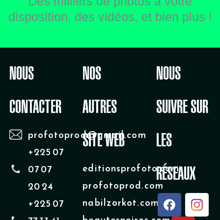
Des milliers de photos à votre
disposition, des vidéos, et bien plus !
NOUS
NOS
NOUS
CONTACTER
AUTRES
SUIVRE SUR
profotoprod@gmail.com
SITE WEB
LES
+225 07
editionsprofoto.com
07 07
RÉSEAUX
profotoprod.com
20 24
F
Y
nabilzorkot.com
+225 07
a
o
beautesnoires.com