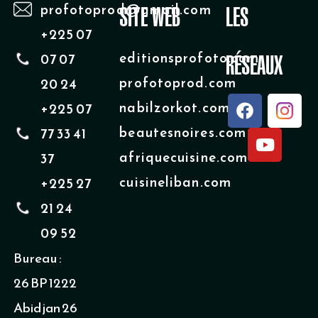
profotoprod@gmail.com
SITE WEB
LES
+225 07
editionsprofoto.com
07 07
RÉSEAUX
profotoprod.com
20 24
F
Y
nabilzorkot.com
+225 07
a
o
beautesnoires.com
77 33 41
c
u
e
t
afriquecuisine.com
37
b
u
cuisineliban.com
+225 27
o
b
o
e
21 24
k
09 52
Bureau :
26 BP 1222
Abidjan 26