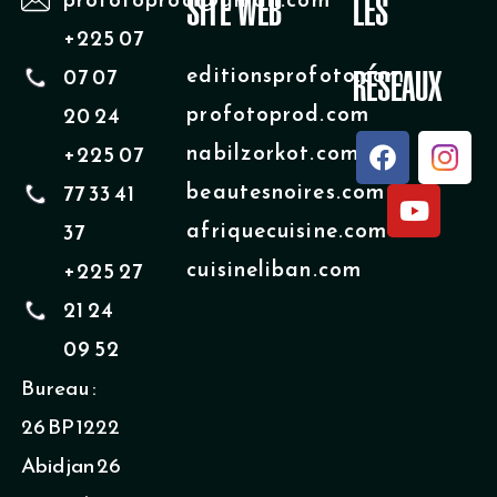
SITE WEB
LES
Villes de l’intérieur
+225 07
editionsprofoto.com
07 07
RÉSEAUX
profotoprod.com
20 24
F
Y
nabilzorkot.com
+225 07
a
o
beautesnoires.com
77 33 41
c
u
e
t
afriquecuisine.com
37
b
u
cuisineliban.com
+225 27
o
b
o
e
21 24
k
09 52
Bureau :
26 BP 1222
Abidjan 26