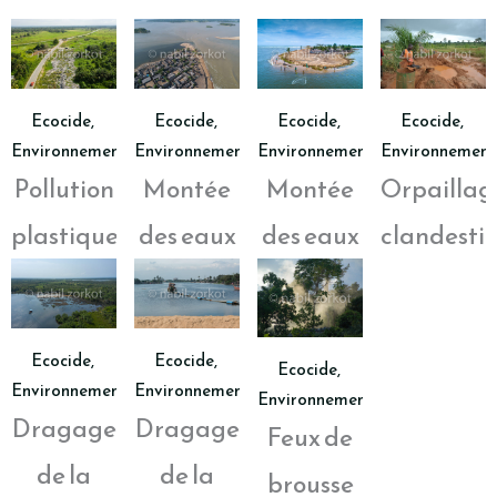
Economie
Commerce
Finance
Ecocide
,
Ecocide
,
Ecocide
,
Ecocide
,
Industrie
Environnement
Environnement
Environnement
Environnement
Orpaillag
Pollution
Montée
Montée
Environnement
Ecocide
clandesti
plastique
des eaux
des eaux
Forêts et flore tropicale
Paysages
Infrastructure
Ecocide
,
Ecocide
,
Ecocide
,
Environnement
Environnement
BTP
Environnement
Dragage
Dragage
Feux de
Energie
de la
de la
brousse
Route et transports