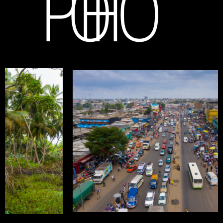
PH
O
TO