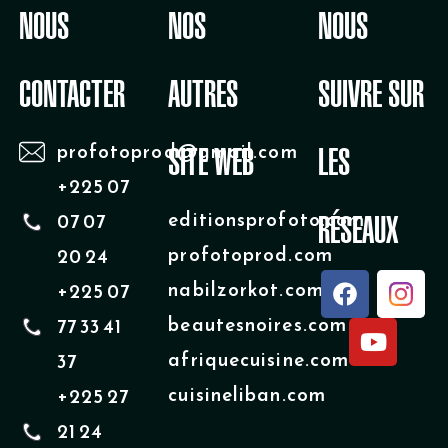
NOUS
NOS
NOUS
CONTACTER
AUTRES
SUIVRE SUR
profotoprod@gmail.com
SITE WEB
LES
+225 07
editionsprofoto.com
07 07
RÉSEAUX
profotoprod.com
20 24
F
Y
nabilzorkot.com
+225 07
a
o
beautesnoires.com
77 33 41
c
u
e
t
afriquecuisine.com
37
b
u
cuisineliban.com
+225 27
o
b
o
e
21 24