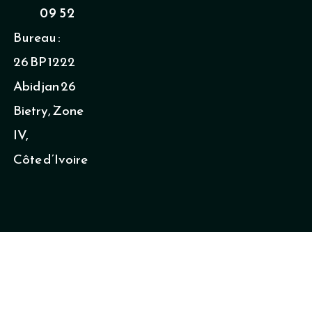
k
09 52
Bureau :
26 BP 1222
Abidjan 26
Bietry, Zone
IV,
Côte d’Ivoire