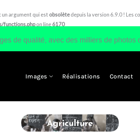
 un argument qui est
obsolète
depuis la version 6.9.0 ! Les 
/functions.php
on line
6170
s de qualité, avec des milliers de photos 
Images
Réalisations
Contact
Agriculture