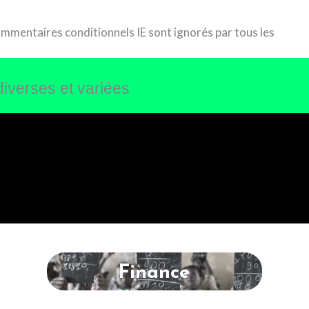
commentaires conditionnels IE sont ignorés par tous les
diverses et variées
Finance