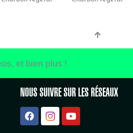
os, et bien plus !
NOUS SUIVRE SUR LES RÉSEAUX
F
Y
a
o
c
u