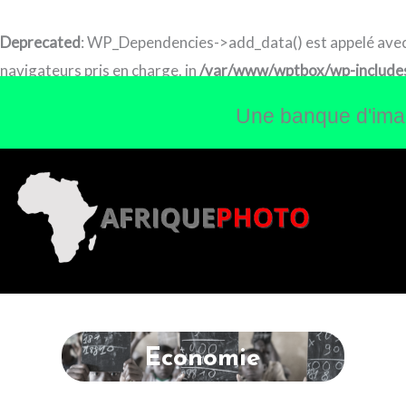
Aller
au
Deprecated
: WP_Dependencies->add_data() est appelé avec
contenu
navigateurs pris en charge. in
/var/www/wptbox/wp-includes
Une banque d'image
Economie