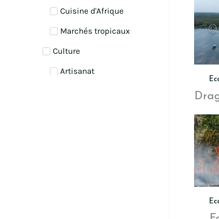
Cuisine d'Afrique
Marchés tropicaux
Culture
Artisanat
Ec
Folklore et traditions
Drag
Masques d'Afrique
Economie
Commerce
Finance
Industrie
Ec
Environnement
F