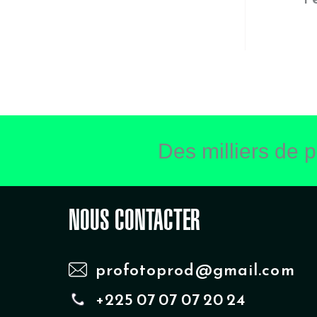
Ecocide
Forêts et flore
tropicale
Paysages
Infrastructure
Des milliers de p
BTP
Energie
NOUS CONTACTER
Route et transports
Mode de vie
profotoprod@gmail.com
Femmes
+225 07 07 07 20 24
Habitat