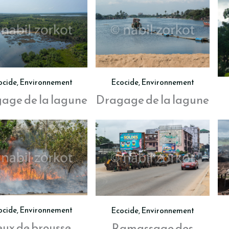
ocide
,
Environnement
Ecocide
,
Environnement
age de la lagune
Dragage de la lagune
ocide
,
Environnement
Ecocide
,
Environnement
eux de brousse
Ramassage des