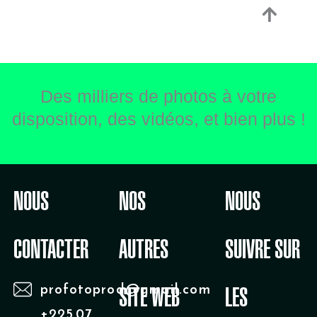
Des milliers de photos à votre
disposition, des vidéos, et bien plus !
NOUS
NOS
NOUS
CONTACTER
AUTRES
SUIVRE SUR
profotoprod@gmail.com
SITE WEB
LES
+225 07