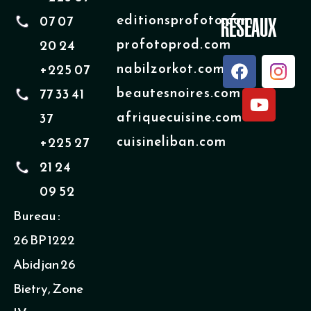
editionsprofoto.com
07 07
RÉSEAUX
profotoprod.com
20 24
F
Y
nabilzorkot.com
+225 07
a
o
beautesnoires.com
77 33 41
c
u
e
t
afriquecuisine.com
37
b
u
cuisineliban.com
+225 27
o
b
o
e
21 24
k
09 52
Bureau :
26 BP 1222
Abidjan 26
Bietry, Zone