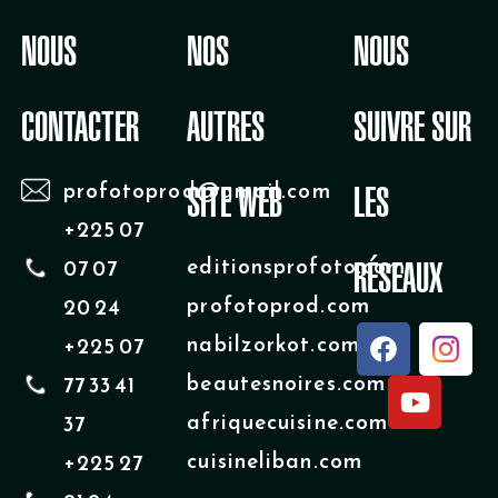
NOUS
NOS
NOUS
CONTACTER
AUTRES
SUIVRE SUR
profotoprod@gmail.com
SITE WEB
LES
+225 07
editionsprofoto.com
07 07
RÉSEAUX
profotoprod.com
20 24
F
Y
nabilzorkot.com
+225 07
a
o
beautesnoires.com
77 33 41
c
u
e
t
afriquecuisine.com
37
b
u
cuisineliban.com
+225 27
o
b
o
e