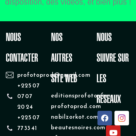
disposition, des vidéos, et bien plus !
NOUS
NOS
NOUS
CONTACTER
AUTRES
SUIVRE SUR
profotoprod@gmail.com
SITE WEB
LES
+225 07
editionsprofoto.com
07 07
RÉSEAUX
profotoprod.com
20 24
F
Y
nabilzorkot.com
+225 07
a
o
beautesnoires.com
77 33 41
c
u
e
t