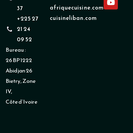
e
t
afriquecuisine.com
37
b
u
cuisineliban.com
+225 27
o
b
o
e
21 24
k
09 52
Bureau :
26 BP 1222
Abidjan 26
Bietry, Zone
IV,
Côte d’Ivoire