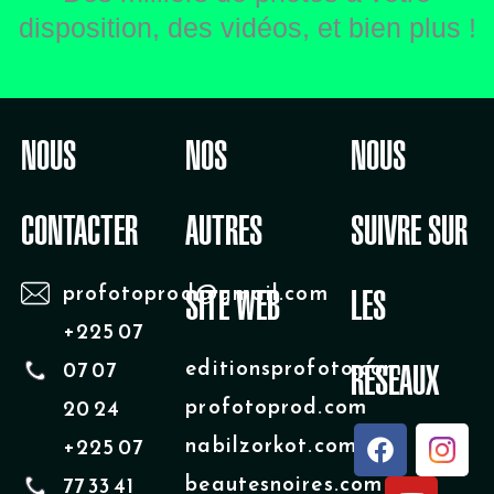
disposition, des vidéos, et bien plus !
NOUS
NOS
NOUS
CONTACTER
AUTRES
SUIVRE SUR
profotoprod@gmail.com
SITE WEB
LES
+225 07
editionsprofoto.com
07 07
RÉSEAUX
profotoprod.com
20 24
F
Y
nabilzorkot.com
+225 07
a
o
beautesnoires.com
77 33 41
c
u