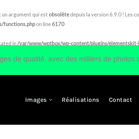
 un argument qui est
obsolète
depuis la version 6.9.0 ! Les 
/functions.php
on line
6170
cated in
/var/www/wptbox/wp-content/plugins/elementskit-lit
s de qualité, avec des milliers de photos 
Images
Réalisations
Contact