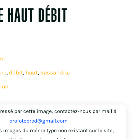
 HAUT DÉBIT
om
nne
débit
haut
Sassandra
,
,
,
,
ion
éressé par cette image, contactez-nous par mail à
profotoprod@gmail.com
s images du même type non existant sur le site,