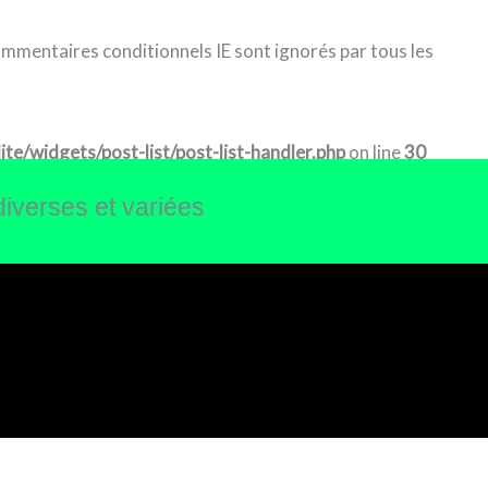
commentaires conditionnels IE sont ignorés par tous les
e/widgets/post-list/post-list-handler.php
on line
30
diverses et variées