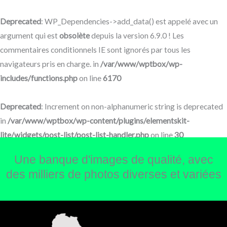
Aller
au
Deprecated
: WP_Dependencies->add_data() est appelé avec un
contenu
argument qui est
obsolète
depuis la version 6.9.0 ! Les
commentaires conditionnels IE sont ignorés par tous les
navigateurs pris en charge. in
/var/www/wptbox/wp-
includes/functions.php
on line
6170
Deprecated
: Increment on non-alphanumeric string is deprecated
in
/var/www/wptbox/wp-content/plugins/elementskit-
lite/widgets/post-list/post-list-handler.php
on line
30
Une banque d'images de qualité, avec
des milliers de photos diverses et variées