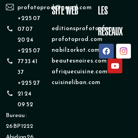
profotoprod@gmail.com
SITE WEB
LES
+225 07
editionsprofoto.com
07 07
RÉSEAUX
profotoprod.com
20 24
F
Y
nabilzorkot.com
+225 07
a
o
beautesnoires.com
77 33 41
c
u
e
t
afriquecuisine.com
37
b
u
cuisineliban.com
+225 27
o
b
o
e
21 24
k
09 52
Bureau :
26 BP 1222
Abidjan 26