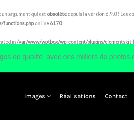
 un argument qui est
obsolète
depuis la version 6.9.0 ! Les 
/functions.php
on line
6170
cated in
/var/www/wptbox/wp-content/plugins/elementskit-lit
s de qualité, avec des milliers de photos 
Images
Réalisations
Contact