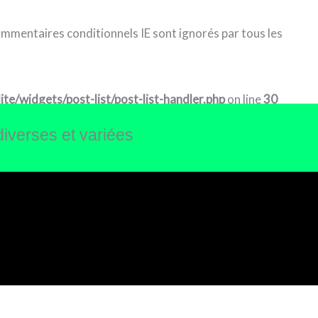
commentaires conditionnels IE sont ignorés par tous les
e/widgets/post-list/post-list-handler.php
on line
30
diverses et variées