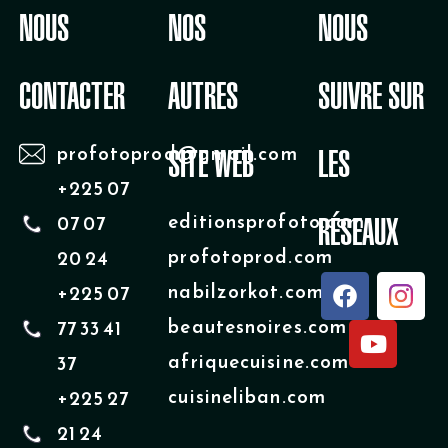
NOUS
NOS
NOUS
CONTACTER
AUTRES
SUIVRE SUR
profotoprod@gmail.com
SITE WEB
LES
+225 07
editionsprofoto.com
07 07
RÉSEAUX
profotoprod.com
20 24
F
Y
nabilzorkot.com
+225 07
a
o
beautesnoires.com
77 33 41
c
u
e
t
afriquecuisine.com
37
b
u
cuisineliban.com
+225 27
o
b
o
e
21 24