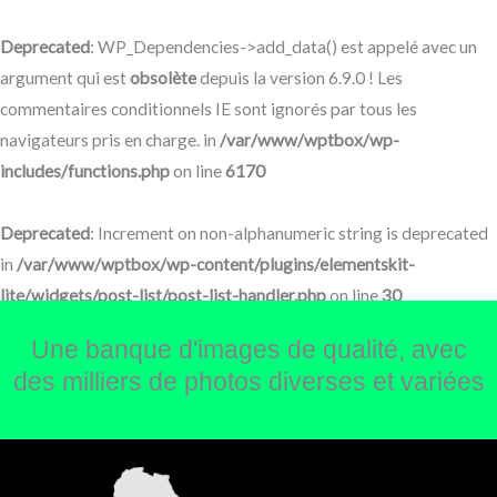
Aller
au
Deprecated
: WP_Dependencies->add_data() est appelé avec un
contenu
argument qui est
obsolète
depuis la version 6.9.0 ! Les
commentaires conditionnels IE sont ignorés par tous les
navigateurs pris en charge. in
/var/www/wptbox/wp-
includes/functions.php
on line
6170
Deprecated
: Increment on non-alphanumeric string is deprecated
in
/var/www/wptbox/wp-content/plugins/elementskit-
lite/widgets/post-list/post-list-handler.php
on line
30
Une banque d'images de qualité, avec
des milliers de photos diverses et variées