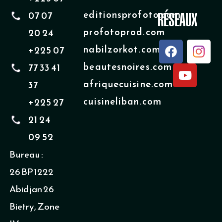
editionsprofoto.com
07 07
RÉSEAUX
profotoprod.com
20 24
F
Y
nabilzorkot.com
+225 07
a
o
beautesnoires.com
77 33 41
c
u
e
t
afriquecuisine.com
37
b
u
cuisineliban.com
+225 27
o
b
o
e
21 24
k
09 52
Bureau :
26 BP 1222
Abidjan 26
Bietry, Zone