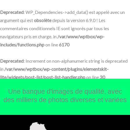
Aller
au
Deprecated
: WP_Dependencies->add_data() est appelé avec un
contenu
argument qui est
obsolète
depuis la version 6.9.0 ! Les
commentaires conditionnels IE sont ignorés par tous les
navigateurs pris en charge. in
/var/www/wptbox/wp-
includes/functions.php
on line
6170
Deprecated
: Increment on non-alphanumeric string is deprecated
in
/var/www/wptbox/wp-content/plugins/elementskit-
lite/widgets/post-list/post-list-handler.php
on line
30
Une banque d'images de qualité, avec
des milliers de photos diverses et variées