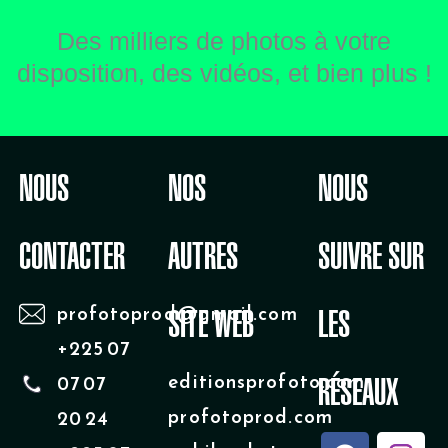
Des milliers de photos à votre
disposition, des vidéos, et bien plus !
NOUS
NOS
NOUS
CONTACTER
AUTRES
SUIVRE SUR
profotoprod@gmail.com
SITE WEB
LES
+225 07
editionsprofoto.com
07 07
RÉSEAUX
profotoprod.com
20 24
F
Y