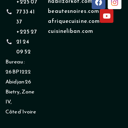
nabilzorkot.com
+225 07
a
o
beautesnoires.com
77 33 41
c
u
e
t
afriquecuisine.com
37
b
u
cuisineliban.com
+225 27
o
b
o
e
21 24
k
09 52
Bureau :
26 BP 1222
Abidjan 26
Bietry, Zone
IV,
Côte d’Ivoire