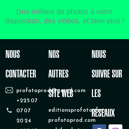
Des milliers de photos à votre
disposition, des vidéos, et bien plus !
NOUS
NOS
NOUS
CONTACTER
AUTRES
SUIVRE SUR
profotoprod@gmail.com
SITE WEB
LES
+225 07
editionsprofoto.com
07 07
RÉSEAUX
profotoprod.com
20 24
F
Y