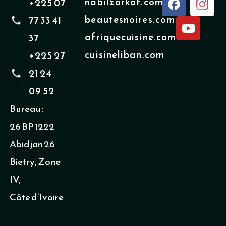
nabilzorkot.com
+225 07
a
o
beautesnoires.com
77 33 41
c
u
e
t
afriquecuisine.com
37
b
u
cuisineliban.com
+225 27
o
b
o
e
21 24
k
09 52
Bureau :
26 BP 1222
Abidjan 26
Bietry, Zone
IV,
Côte d’Ivoire