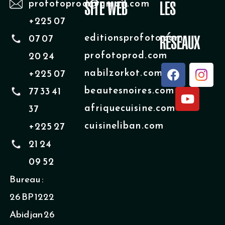
profotoprod@gmail.com
SITE WEB
LES
+225 07
editionsprofoto.com
07 07
RÉSEAUX
profotoprod.com
20 24
F
Y
nabilzorkot.com
+225 07
a
o
beautesnoires.com
77 33 41
c
u
e
t
afriquecuisine.com
37
b
u
cuisineliban.com
+225 27
o
b
o
e
21 24
k
09 52
Bureau :
26 BP 1222
Abidjan 26