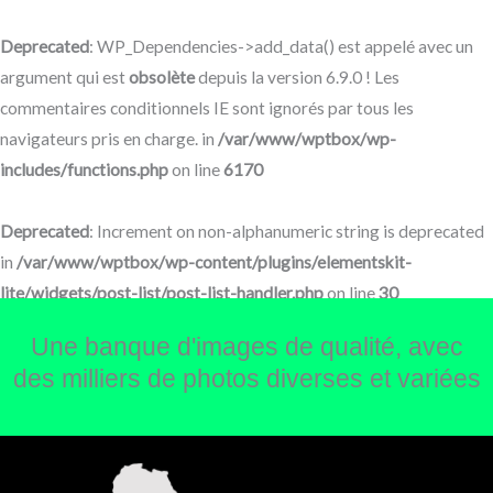
Aller
au
Deprecated
: WP_Dependencies->add_data() est appelé avec un
contenu
argument qui est
obsolète
depuis la version 6.9.0 ! Les
commentaires conditionnels IE sont ignorés par tous les
navigateurs pris en charge. in
/var/www/wptbox/wp-
includes/functions.php
on line
6170
Deprecated
: Increment on non-alphanumeric string is deprecated
in
/var/www/wptbox/wp-content/plugins/elementskit-
lite/widgets/post-list/post-list-handler.php
on line
30
Une banque d'images de qualité, avec
des milliers de photos diverses et variées