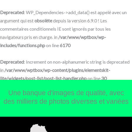
Aller
au
Deprecated
: WP_Dependencies->add_data() est appelé avec un
contenu
argument qui est
obsolète
depuis la version 6.9.0 ! Les
commentaires conditionnels IE sont ignorés par tous les
navigateurs pris en charge. in
/var/www/wptbox/wp-
includes/functions.php
on line
6170
Deprecated
: Increment on non-alphanumeric string is deprecated
in
/var/www/wptbox/wp-content/plugins/elementskit-
lite/widgets/post-list/post-list-handler.php
on line
30
Une banque d'images de qualité, avec
des milliers de photos diverses et variées