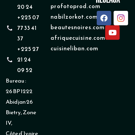
profotoprod.com
20 24
F
Y
nabilzorkot.com
+225 07
a
o
beautesnoires.com
77 33 41
c
u
e
t
afriquecuisine.com
37
b
u
cuisineliban.com
+225 27
o
b
o
e
21 24
k
09 52
Bureau :
26 BP 1222
Abidjan 26
Bietry, Zone
IV,
Côte d’Ivoire