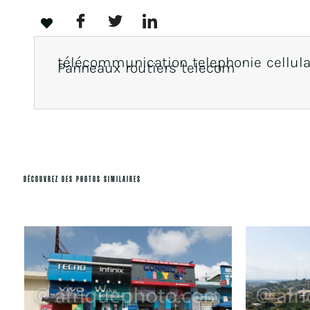
télécommunication telephonie cellulai
Panneaux routiers telecom
DÉCOUVREZ DES PHOTOS SIMILAIRES