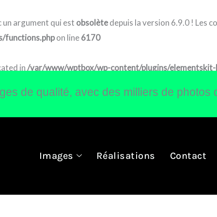
 un argument qui est
obsolète
depuis la version 6.9.0 ! Les 
/functions.php
on line
6170
cated in
/var/www/wptbox/wp-content/plugins/elementskit-lit
s de qualité, avec des milliers de photos 
Images
Réalisations
Contact