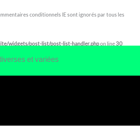
commentaires conditionnels IE sont ignorés par tous les
e/widgets/post-list/post-list-handler.php
on line
30
diverses et variées