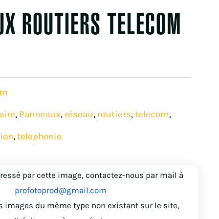
UX ROUTIERS TELECOM
om
aire
Panneaux
réseau
routiers
telecom
,
,
,
,
,
ion
telephonie
,
éressé par cette image, contactez-nous par mail à
profotoprod@gmail.com
s images du même type non existant sur le site,