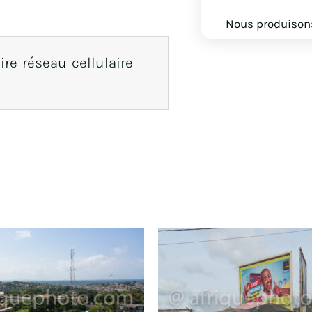
Nous produisons
re réseau cellulaire
Produits similaires