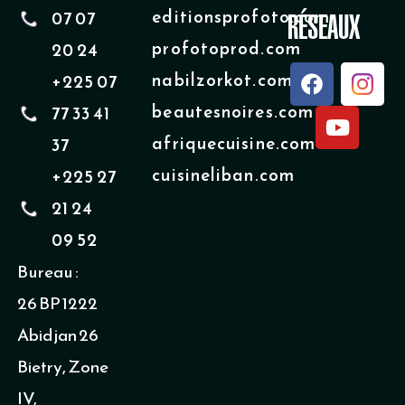
editionsprofoto.com
07 07
RÉSEAUX
profotoprod.com
20 24
F
Y
nabilzorkot.com
+225 07
a
o
beautesnoires.com
77 33 41
c
u
e
t
afriquecuisine.com
37
b
u
cuisineliban.com
+225 27
o
b
o
e
21 24
k
09 52
Bureau :
26 BP 1222
Abidjan 26
Bietry, Zone
IV,