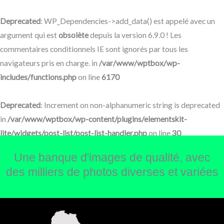
Aller
au
Deprecated
: WP_Dependencies->add_data() est appelé avec un
contenu
argument qui est
obsolète
depuis la version 6.9.0 ! Les
commentaires conditionnels IE sont ignorés par tous les
navigateurs pris en charge. in
/var/www/wptbox/wp-
includes/functions.php
on line
6170
Deprecated
: Increment on non-alphanumeric string is deprecated
in
/var/www/wptbox/wp-content/plugins/elementskit-
lite/widgets/post-list/post-list-handler.php
on line
30
Une banque d'images de qualité, avec
des milliers de photos diverses et variées