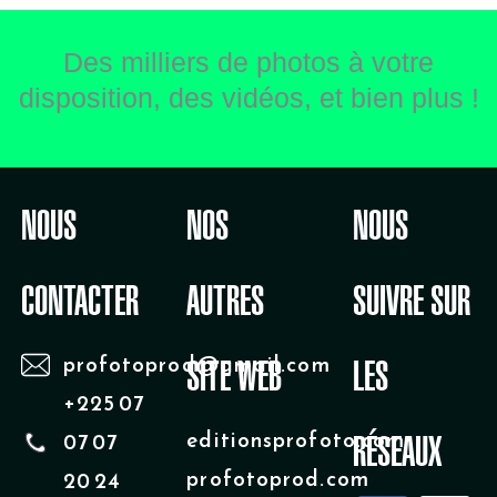
Des milliers de photos à votre
disposition, des vidéos, et bien plus !
NOUS
NOS
NOUS
CONTACTER
AUTRES
SUIVRE SUR
profotoprod@gmail.com
SITE WEB
LES
+225 07
editionsprofoto.com
07 07
RÉSEAUX
profotoprod.com
20 24