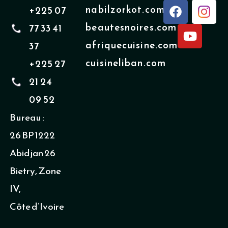
F
Y
nabilzorkot.com
+225 07
a
o
beautesnoires.com
77 33 41
c
u
e
t
afriquecuisine.com
37
b
u
cuisineliban.com
+225 27
o
b
o
e
21 24
k
09 52
Bureau :
26 BP 1222
Abidjan 26
Bietry, Zone
IV,
Côte d’Ivoire