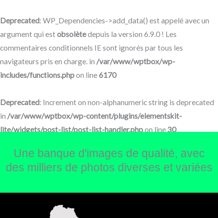
Aller
au
Deprecated
: WP_Dependencies->add_data() est appelé avec un
contenu
argument qui est
obsolète
depuis la version 6.9.0 ! Les
commentaires conditionnels IE sont ignorés par tous les
navigateurs pris en charge. in
/var/www/wptbox/wp-
includes/functions.php
on line
6170
Deprecated
: Increment on non-alphanumeric string is deprecated
in
/var/www/wptbox/wp-content/plugins/elementskit-
lite/widgets/post-list/post-list-handler.php
on line
30
Une banque d'images de qualité, avec
des milliers de photos diverses et variées