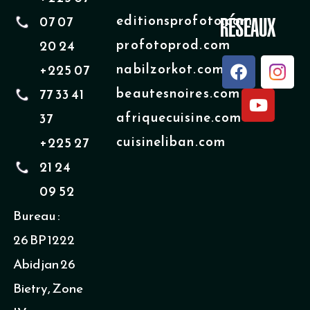
editionsprofoto.com
07 07
RÉSEAUX
profotoprod.com
20 24
F
Y
nabilzorkot.com
+225 07
a
o
beautesnoires.com
77 33 41
c
u
e
t
afriquecuisine.com
37
b
u
cuisineliban.com
+225 27
o
b
o
e
21 24
k
09 52
Bureau :
26 BP 1222
Abidjan 26
Bietry, Zone