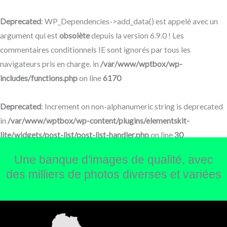
Aller
au
Deprecated
: WP_Dependencies->add_data() est appelé avec un
contenu
argument qui est
obsolète
depuis la version 6.9.0 ! Les
commentaires conditionnels IE sont ignorés par tous les
navigateurs pris en charge. in
/var/www/wptbox/wp-
includes/functions.php
on line
6170
Deprecated
: Increment on non-alphanumeric string is deprecated
in
/var/www/wptbox/wp-content/plugins/elementskit-
lite/widgets/post-list/post-list-handler.php
on line
30
Une banque d'images de qualité, avec
des milliers de photos diverses et variées