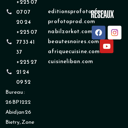
+225 07
editionsprofoto.com
07 07
RÉSEAUX
profotoprod.com
20 24
F
Y
nabilzorkot.com
+225 07
a
o
beautesnoires.com
77 33 41
c
u
e
t
afriquecuisine.com
37
b
u
cuisineliban.com
+225 27
o
b
o
e
21 24
k
09 52
Bureau :
26 BP 1222
Abidjan 26
Bietry, Zone