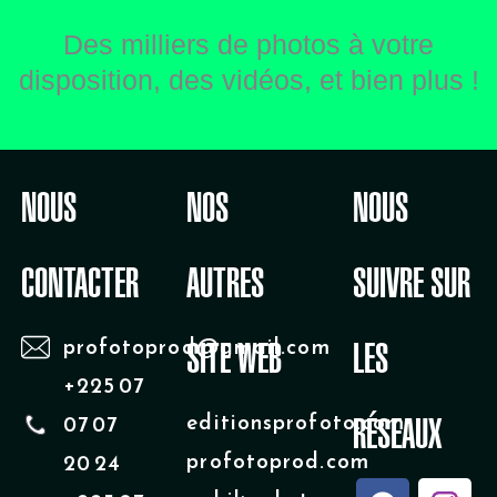
Des milliers de photos à votre
disposition, des vidéos, et bien plus !
NOUS
NOS
NOUS
CONTACTER
AUTRES
SUIVRE SUR
profotoprod@gmail.com
SITE WEB
LES
+225 07
editionsprofoto.com
07 07
RÉSEAUX
profotoprod.com
20 24
F
Y