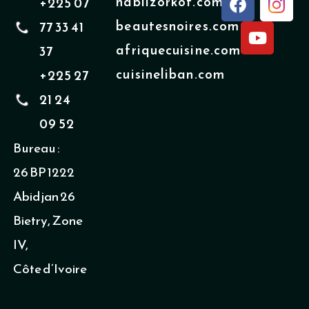
nabilzorkot.com
+225 07
a
o
beautesnoires.com
77 33 41
c
u
e
t
afriquecuisine.com
37
b
u
cuisineliban.com
+225 27
o
b
o
e
21 24
k
09 52
Bureau :
26 BP 1222
Abidjan 26
Bietry, Zone
IV,
Côte d’Ivoire