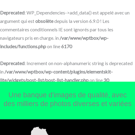
Aller
au
Deprecated
: WP_Dependencies->add_data() est appelé avec un
contenu
argument qui est
obsolète
depuis la version 6.9.0 ! Les
commentaires conditionnels IE sont ignorés par tous les
navigateurs pris en charge. in
/var/www/wptbox/wp-
includes/functions.php
on line
6170
Deprecated
: Increment on non-alphanumeric string is deprecated
in
/var/www/wptbox/wp-content/plugins/elementskit-
lite/widgets/post-list/post-list-handler.php
on line
30
Une banque d'images de qualité, avec
des milliers de photos diverses et variées