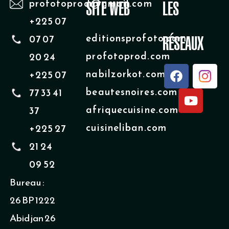
profotoprod@gmail.com
SITE WEB
LES
+225 07
editionsprofoto.com
07 07
RÉSEAUX
profotoprod.com
20 24
F
Y
nabilzorkot.com
+225 07
a
o
beautesnoires.com
77 33 41
c
u
e
t
afriquecuisine.com
37
b
u
cuisineliban.com
+225 27
o
b
o
e
21 24
k
09 52
Bureau :
26 BP 1222
Abidjan 26