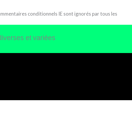
commentaires conditionnels IE sont ignorés par tous les
diverses et variées