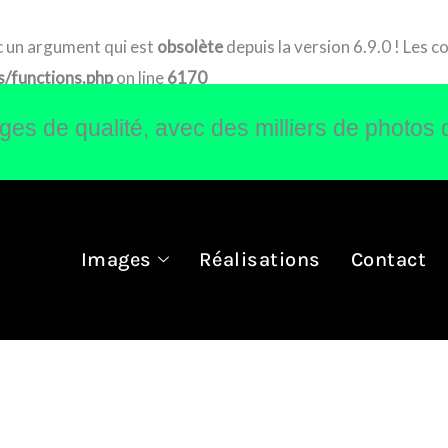
 un argument qui est
obsolète
depuis la version 6.9.0 ! Les 
/functions.php
on line
6170
s de qualité, avec des milliers de photos 
Images
Réalisations
Contact