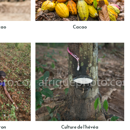
cao
Cacao
ton
Culture de l’hévéa