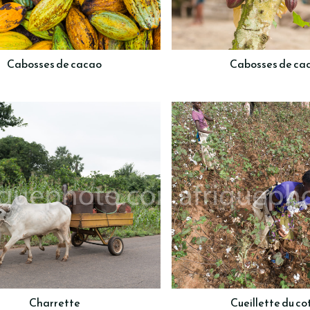
Cabosses de cacao
Cabosses de ca
Charrette
Cueillette du co