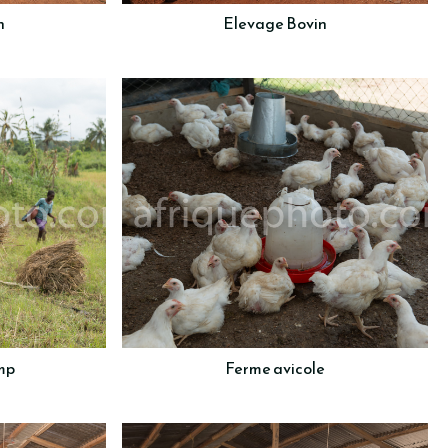
n
Elevage Bovin
mp
Ferme avicole