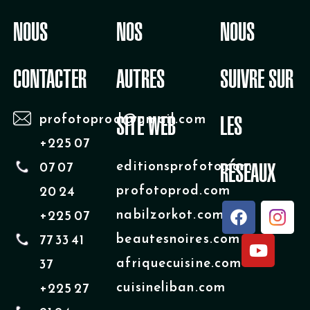
NOUS
NOS
NOUS
CONTACTER
AUTRES
SUIVRE SUR
profotoprod@gmail.com
SITE WEB
LES
+225 07
editionsprofoto.com
07 07
RÉSEAUX
profotoprod.com
20 24
F
Y
nabilzorkot.com
+225 07
a
o
beautesnoires.com
77 33 41
c
u
e
t
afriquecuisine.com
37
b
u
cuisineliban.com
+225 27
o
b
o
e