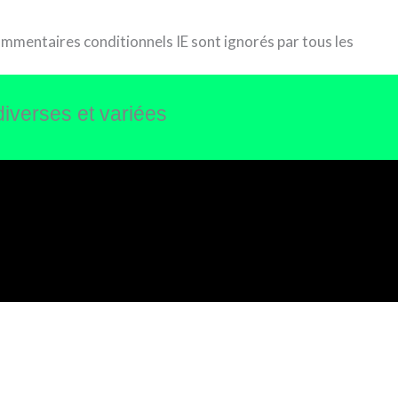
commentaires conditionnels IE sont ignorés par tous les
diverses et variées