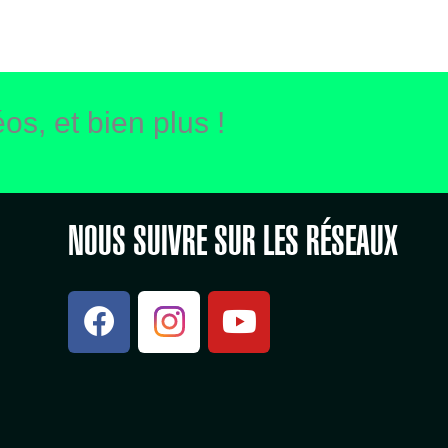
os, et bien plus !
NOUS SUIVRE SUR LES RÉSEAUX
F
Y
a
o
c
u
e
t
b
u