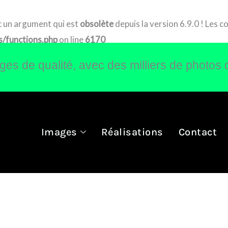
 un argument qui est
obsolète
depuis la version 6.9.0 ! Les 
/functions.php
on line
6170
s de qualité, avec des milliers de photos 
Images
Réalisations
Contact