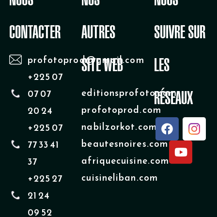
CONTACTER
AUTRES
SUIVRE SUR
profotoprod@gmail.com
SITE WEB
LES
+225 07
editionsprofoto.com
07 07
RÉSEAUX
profotoprod.com
20 24
F
Y
nabilzorkot.com
+225 07
a
o
beautesnoires.com
77 33 41
c
u
e
t
afriquecuisine.com
37
b
u
cuisineliban.com
+225 27
o
b
o
e
21 24
k
09 52